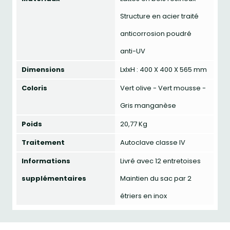
Structure en acier traité
anticorrosion poudré
anti-UV
Dimensions
LxlxH : 400 X 400 X 565 mm
Coloris
Vert olive - Vert mousse -
Gris manganèse
Poids
20,77 Kg
Traitement
Autoclave classe IV
Informations
Livré avec 12 entretoises
supplémentaires
Maintien du sac par 2
étriers en inox