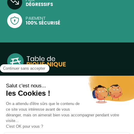
DÉGRESSIFS
PAIEMENT
100% SÉCURISÉ
Notre boutique, spécialisée dans la vente de table de
pique-nique et de plein air, est principalement adressée
aux collectvités, aux entreprises privées et publiques et au
associations.
Infos et contact au
04 86 84 05 81
Produits