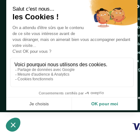
Pro
banc
cor
Notre boutique, spécialisée dans la vente de
pro
table de pique-nique et de plein air, est
tab
principalement adressée aux collectvités, aux
emb
entreprises privées et publiques et au
associations.
jeux
ran
Infos et contact au
04 86 84 05 81
Copyright 2019 - 2026
Table de Pique-nique
une marque