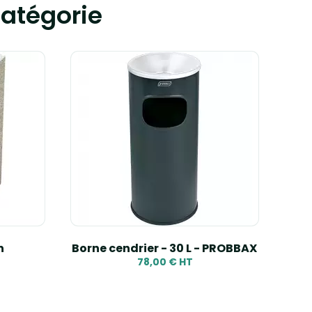
atégorie
n
Borne cendrier - 30 L - PROBBAX
Ce
78,00 € HT