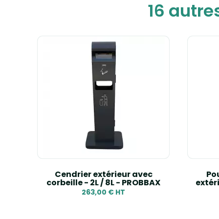
16 autre
m -
Cendrier extérieur avec
Po
corbeille - 2L / 8L - PROBBAX
extér
263,00 € HT