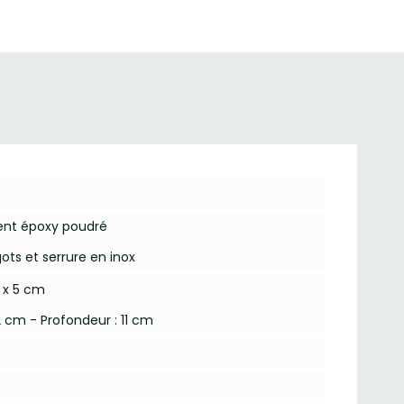
ent époxy poudré
ts et serrure en inox
 x 5 cm
2 cm - Profondeur : 11 cm