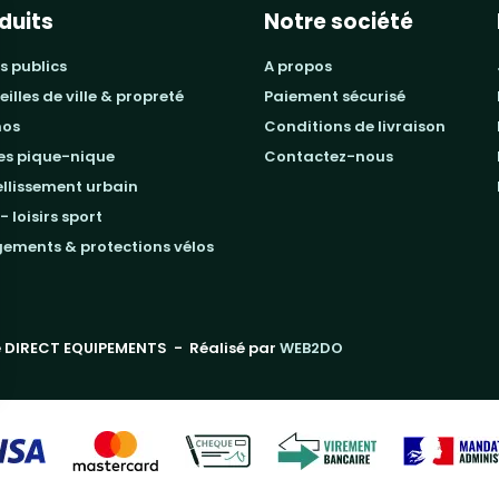
duits
Notre société
s publics
a propos
beilles de ville & propreté
paiement sécurisé
mos
conditions de livraison
les pique-nique
contactez-nous
ellissement urbain
 - loisirs sport
gements & protections vélos
 DIRECT EQUIPEMENTS
- Réalisé par
WEB2DO