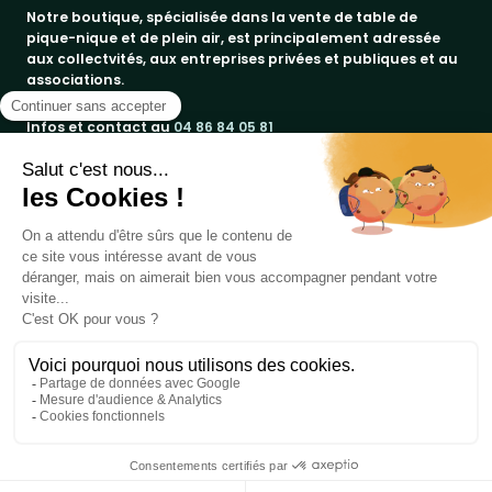
Notre boutique, spécialisée dans la vente de table de
pique-nique et de plein air, est principalement adressée
aux collectvités, aux entreprises privées et publiques et au
associations.
Infos et contact au
04 86 84 05 81
Produits
Notre société
bancs publics
Marques
corbeilles de ville & propreté
a propos
promos
Votre compte
paiement sécurisé
jad groupe
tables pique-nique
conditions de livraison
procity®
informations personnelles
embellissement urbain
contactez-nous
rossignol
commandes
Copyright 2019 - 2026
Table de Pique-nique
une marque
jeux - loisirs sport
mottez
DIRECT EQUIPEMENTS
- Réalisé par
WEB2DO
avoirs