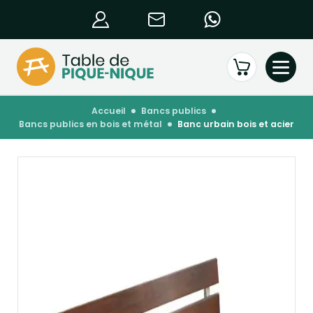
accueil
bancs publics
bancs publics en bois et métal
banc urbain bois et acier