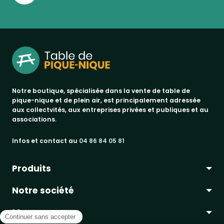
Notre boutique, spécialisée dans la vente de table de
pique-nique et de plein air, est principalement adressée
aux collectvités, aux entreprises privées et publiques et au
associations.
Infos et contact au
04 86 84 05 81
Produits
Notre société
bancs publics
Marques
corbeilles de ville & propreté
a propos