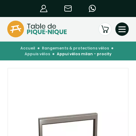
accueil
rangements & protections vélos
appuis vélos
appui vélos milan - procity