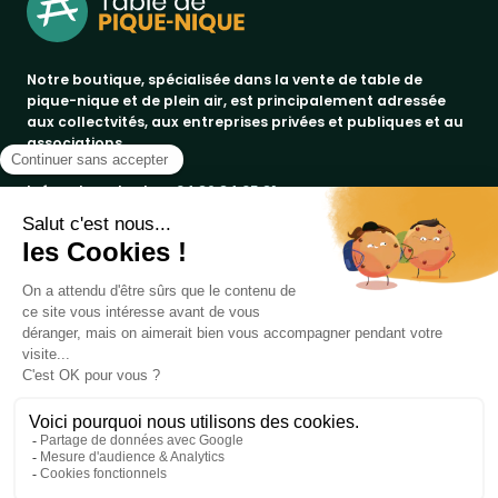
Notre boutique, spécialisée dans la vente de table de
pique-nique et de plein air, est principalement adressée
aux collectvités, aux entreprises privées et publiques et au
associations.
Infos et contact au
04 86 84 05 81
Produits
Notre société
bancs publics
Marques
corbeilles de ville & propreté
a propos
promos
Votre compte
paiement sécurisé
jad groupe
tables pique-nique
conditions de livraison
procity®
informations personnelles
embellissement urbain
contactez-nous
rossignol
commandes