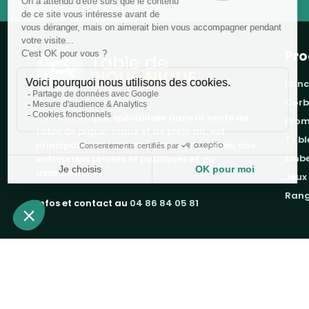
Pro
banc
cor
Notre boutique, spécialisée dans la vente de
pro
table de pique-nique et de plein air, est
tab
principalement adressée aux collectvités, aux
emb
entreprises privées et publiques et au
associations.
jeux
ran
Infos et contact au
04 86 84 05 81
Copyright 2019 - 2026
Table de Pique-nique
une marque