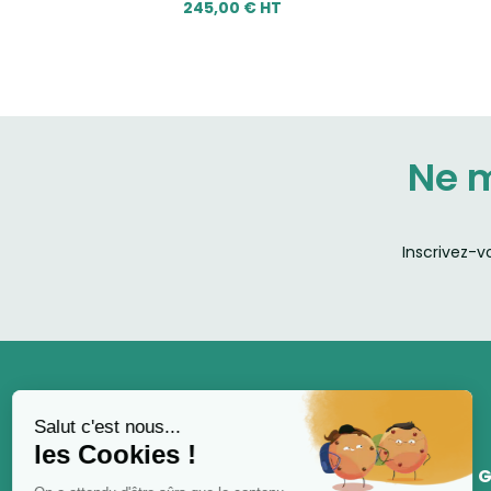
245,00 € HT
Ne 
Inscrivez-v
G