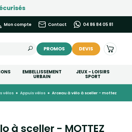
écurisés
Mon compte
Contact
04 86 84 05 81
PROMOS
DEVIS
IONS
EMBELLISSEMENT
JEUX - LOISIRS
URBAIN
SPORT
s vélos
appuis vélos
arceau à vélo à sceller - mottez
lo à sceller - MOTTEZ