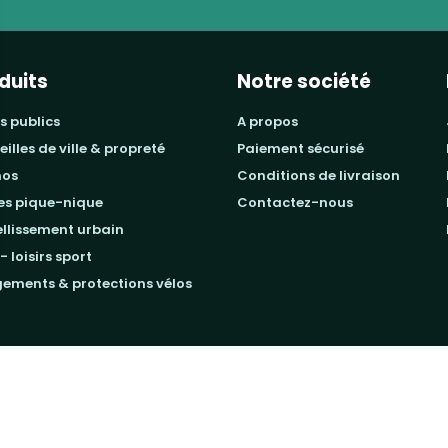
duits
Notre société
s publics
a propos
beilles de ville & propreté
paiement sécurisé
mos
conditions de livraison
les pique-nique
contactez-nous
ellissement urbain
 - loisirs sport
gements & protections vélos
 DIRECT EQUIPEMENTS
- Réalisé par
WEB2DO