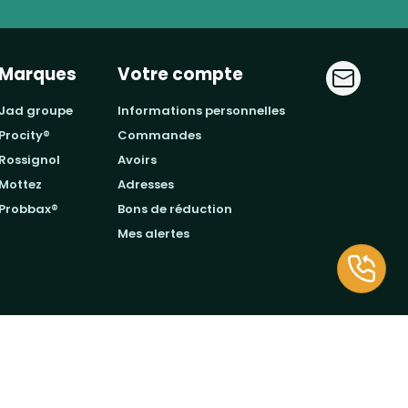
Marques
Votre compte
jad groupe
informations personnelles
procity®
commandes
rossignol
avoirs
mottez
adresses
probbax®
bons de réduction
mes alertes
Mentions légales
CGV-CGU
Confidentialité