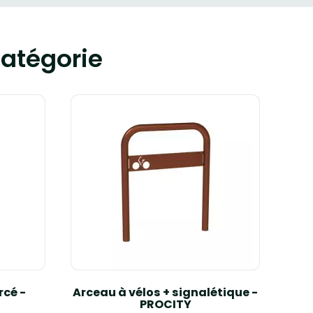
atégorie
rcé -
Arceau à vélos + signalétique -
App
PROCITY