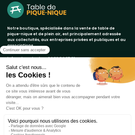
Notre boutique, spécialisée dans la vente de table de
pique-nique et de plein air, est principalement adressée
aux collectvités, aux entreprises privées et publiques et au
associations.
Infos et contact au
04 86 84 05 81
Produits
Notre société
bancs publics
Marques
corbeilles de ville & propreté
a propos
promos
Votre compte
paiement sécurisé
jad groupe
tables pique-nique
conditions de livraison
procity®
informations personnelles