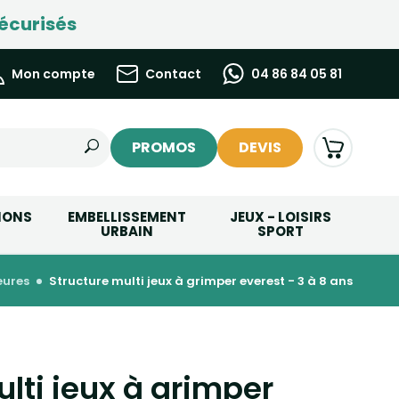
écurisés
Mon compte
Contact
04 86 84 05 81
PROMOS
DEVIS
IONS
EMBELLISSEMENT
JEUX - LOISIRS
URBAIN
SPORT
ieures
structure multi jeux à grimper everest - 3 à 8 ans
lti jeux à grimper