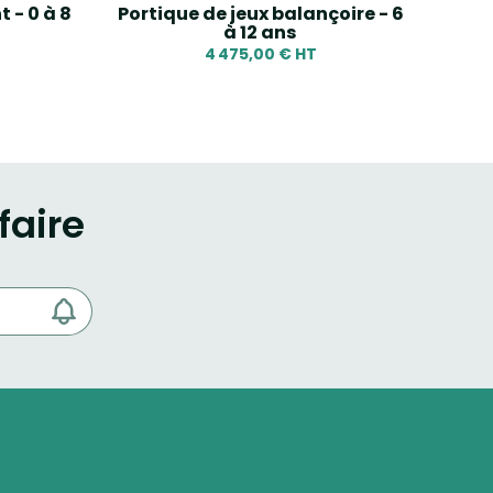
 - 0 à 8
Portique de jeux balançoire - 6
Pan
à 12 ans
4 475,00 € HT
faire