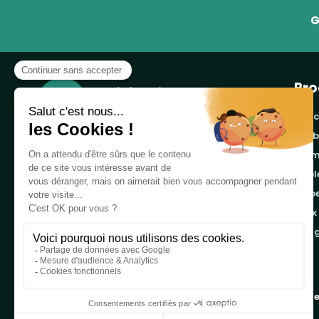
G
Pro
banc
cor
Notre boutique, spécialisée dans la vente de
pro
table de pique-nique et de plein air, est
tab
principalement adressée aux collectvités, aux
emb
entreprises privées et publiques et au
associations.
jeux
ran
Infos et contact au
04 86 84 05 81
Copyright 2019 - 2026
Table de Pique-nique
une marque