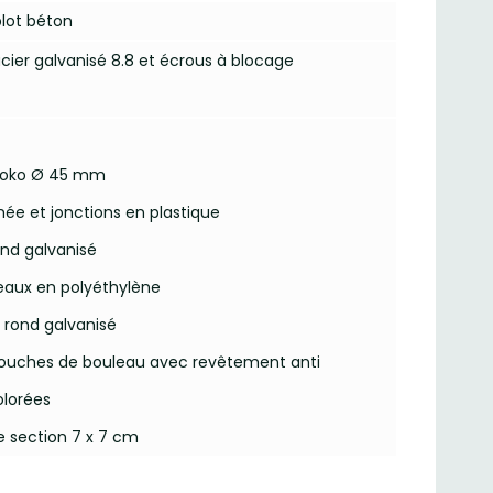
plot béton
cier galvanisé 8.8 et écrous à blocage
 iroko Ø 45 mm
mée et jonctions en plastique
ond galvanisé
reaux en polyéthylène
r rond galvanisé
couches de bouleau avec revêtement anti
olorées
e section 7 x 7 cm