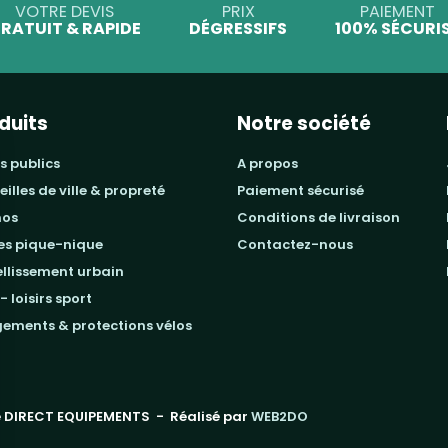
VOTRE DEVIS
PRIX
PAIEMENT
RATUIT & RAPIDE
DÉGRESSIFS
100% SÉCURI
duits
Notre société
s publics
a propos
beilles de ville & propreté
paiement sécurisé
mos
conditions de livraison
les pique-nique
contactez-nous
ellissement urbain
 - loisirs sport
gements & protections vélos
 DIRECT EQUIPEMENTS
- Réalisé par
WEB2DO