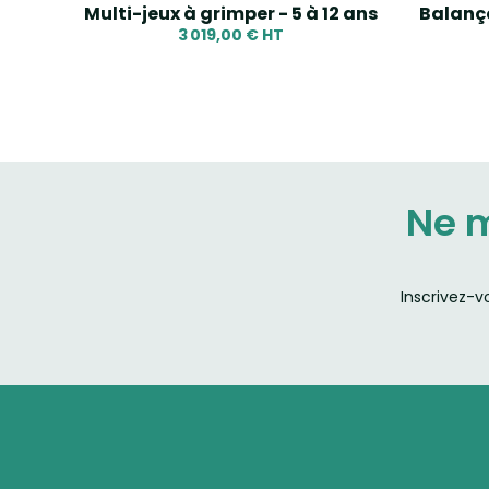
t - 2
Multi-jeux à grimper - 5 à 12 ans
Balanço
3 019,00 € HT
Ne 
Inscrivez-v