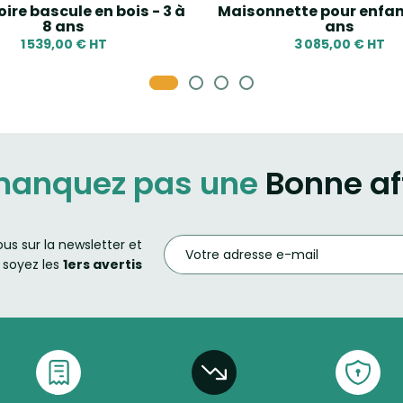
ire bascule en bois - 3 à
Maisonnette pour enfant
8 ans
ans
1 539,00 € HT
3 085,00 € HT
manquez pas une
Bonne af
ous sur la newsletter et
soyez les
1ers avertis