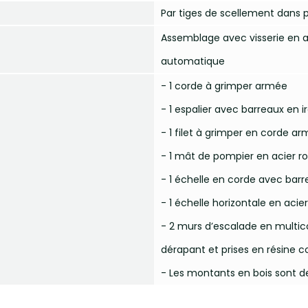
Par tiges de scellement dans 
Assemblage avec visserie en a
automatique
- 1 corde à grimper armée
- 1 espalier avec barreaux en
- 1 filet à grimper en corde ar
- 1 mât de pompier en acier r
- 1 échelle en corde avec bar
- 1 échelle horizontale en acie
- 2 murs d’escalade en multi
dérapant et prises en résine c
- Les montants en bois sont d