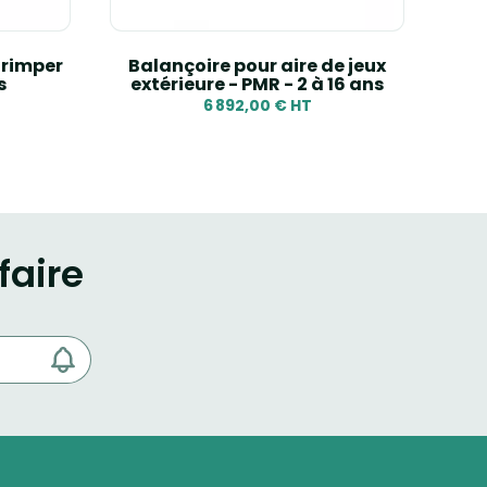
grimper
Balançoire pour aire de jeux
Stru
s
extérieure - PMR - 2 à 16 ans
6 892,00 € HT
faire