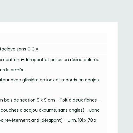
utoclave sans C.C.A
ement anti-dérapant et prises en résine colorée
n corde armée
eur avec glissière en inox et rebords en acajou
en bois de section 9 x 9 cm - Toit à deux flancs -
icouches d‘acajou okoumé, sans angles) - Banc
 revêtement anti-dérapant) - Dim. 101 x 78 x