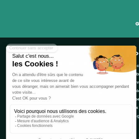
G
Pro
banc
cor
Notre boutique, spécialisée dans la vente de
pro
table de pique-nique et de plein air, est
tab
principalement adressée aux collectvités, aux
emb
entreprises privées et publiques et au
associations.
jeux
ran
Infos et contact au
04 86 84 05 81