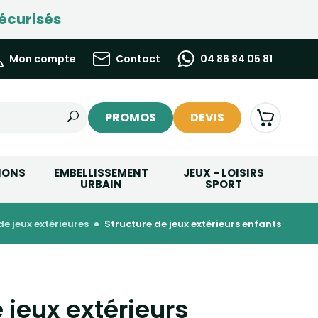
écurisés
Mon compte
Contact
04 86 84 05 81
PROMOS
DEVIS
IONS
EMBELLISSEMENT
JEUX - LOISIRS
URBAIN
SPORT
 de jeux extérieures
structure de jeux extérieurs enfants
 jeux extérieurs