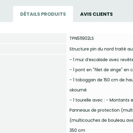
DÉTAILS PRODUITS
AVIS CLIENTS
TPN511902LS
Structure pin du nord traité a
- 1 mur d’escalade avec revêt
- 1 pont en "filet de singe" e
- 1 toboggan de 150 cm de haut
okoumé
- 1 tourelle avec : - Montants 
Panneaux de protection (mult
(multicouches de bouleau avec
350 cm