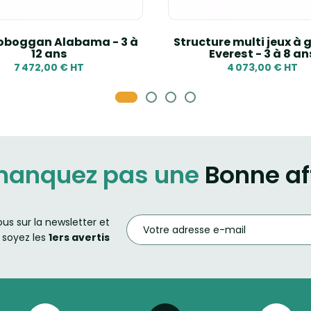
oboggan Alabama - 3 à
Structure multi jeux à 
12 ans
Everest - 3 à 8 an
7 472,00 € HT
4 073,00 € HT
manquez pas une
Bonne af
ous sur la newsletter et
soyez les
1ers avertis