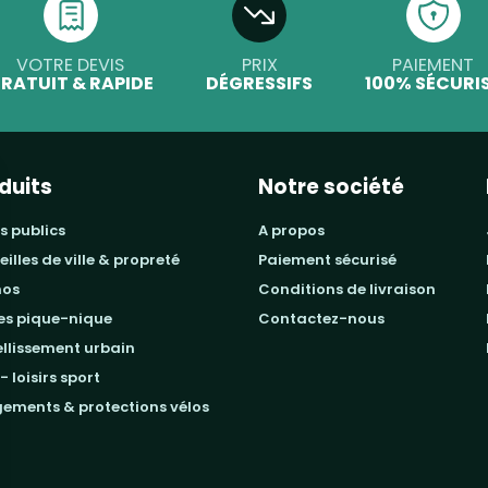
VOTRE DEVIS
PRIX
PAIEMENT
RATUIT & RAPIDE
DÉGRESSIFS
100% SÉCURI
duits
Notre société
s publics
a propos
beilles de ville & propreté
paiement sécurisé
mos
conditions de livraison
les pique-nique
contactez-nous
ellissement urbain
 - loisirs sport
gements & protections vélos