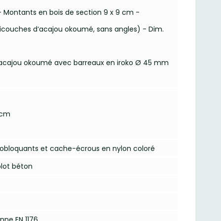
 - Montants en bois de section 9 x 9 cm -
icouches d‘acajou okoumé, sans angles) - Dim.
d’acajou okoumé avec barreaux en iroko Ø 45 mm
 cm
utobloquants et cache-écrous en nylon coloré
plot béton
nne EN 1176