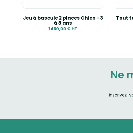
is -
Jeu à bascule 2 places Chien - 3
Tout t
à 8 ans
1 460,00 € HT
Ne 
Inscrivez-v