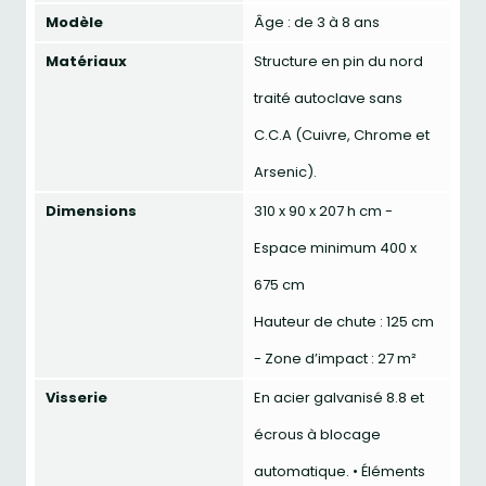
Modèle
Âge : de 3 à 8 ans
Matériaux
Structure en pin du nord
traité autoclave sans
C.C.A (Cuivre, Chrome et
Arsenic).
Dimensions
310 x 90 x 207 h cm -
Espace minimum 400 x
675 cm
Hauteur de chute : 125 cm
- Zone d’impact : 27 m²
Visserie
En acier galvanisé 8.8 et
écrous à blocage
automatique. • Éléments