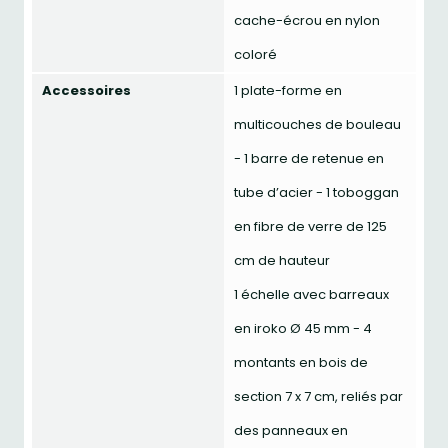
cache-écrou en nylon
coloré
Accessoires
1 plate-forme en
multicouches de bouleau
- 1 barre de retenue en
tube d’acier - 1 toboggan
en fibre de verre de 125
cm de hauteur
1 échelle avec barreaux
en iroko Ø 45 mm - 4
montants en bois de
section 7 x 7 cm, reliés par
des panneaux en