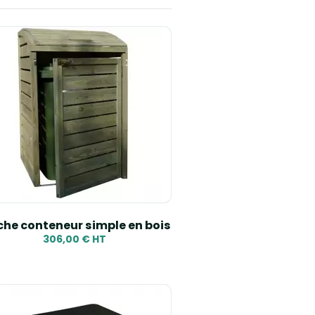
Ventes, ordre décroissant
Pertinence
Nom, A à Z
Nom, Z à A
Prix, croissant
Prix, décroissant
Reference, A to Z
Reference, Z to A
he conteneur simple en bois
306,00 € HT