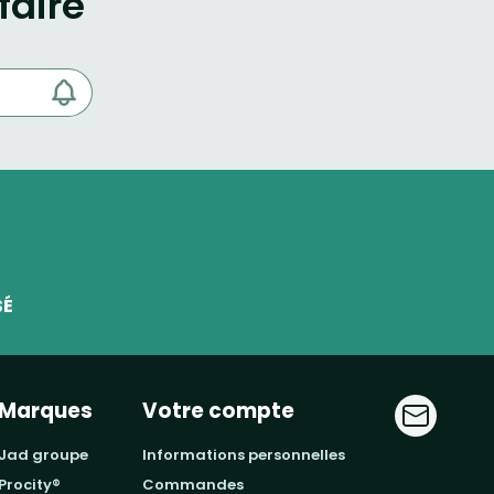
faire
SÉ
Marques
Votre compte
jad groupe
informations personnelles
procity®
commandes