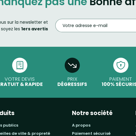
manquez pas une
Bonne af
ous sur la newsletter et
soyez les
1ers avertis
VOTRE DEVIS
PRIX
PAIEMENT
RATUIT & RAPIDE
DÉGRESSIFS
100% SÉCURI
duits
Notre société
s publics
a propos
beilles de ville & propreté
paiement sécurisé