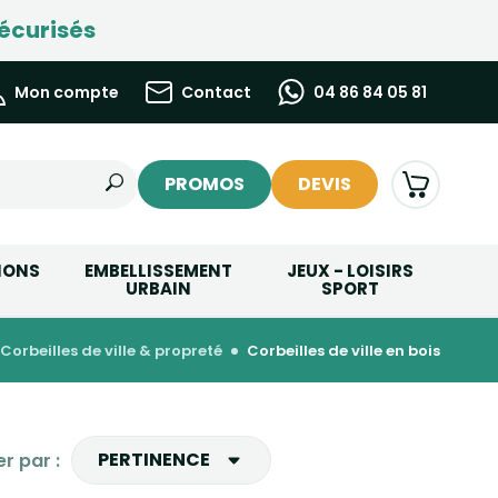
écurisés
Mon compte
Contact
04 86 84 05 81
PROMOS
DEVIS
IONS
EMBELLISSEMENT
JEUX - LOISIRS
URBAIN
SPORT
corbeilles de ville & propreté
corbeilles de ville en bois
PERTINENCE
er par :