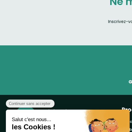
Ne 
Inscrivez-v
G
Pro
banc
cor