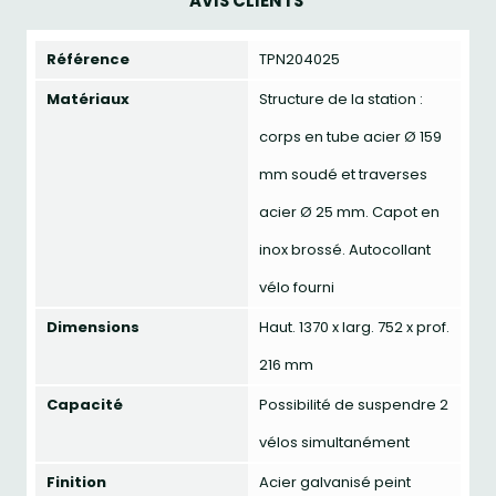
AVIS CLIENTS
Référence
TPN204025
Matériaux
Structure de la station :
corps en tube acier Ø 159
mm soudé et traverses
acier Ø 25 mm. Capot en
inox brossé. Autocollant
vélo fourni
Dimensions
Haut. 1370 x larg. 752 x prof.
216 mm
Capacité
Possibilité de suspendre 2
vélos simultanément
Finition
Acier galvanisé peint