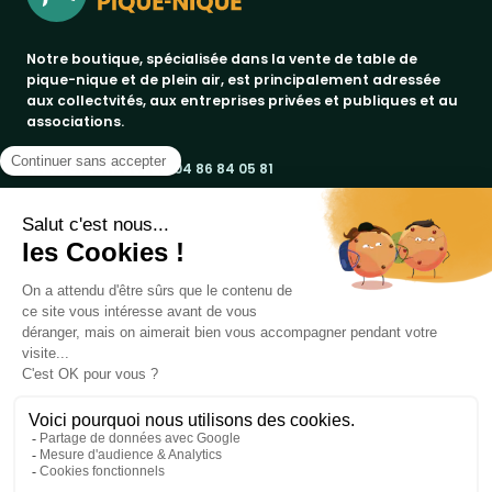
Notre boutique, spécialisée dans la vente de table de
pique-nique et de plein air, est principalement adressée
aux collectvités, aux entreprises privées et publiques et au
associations.
Infos et contact au
04 86 84 05 81
Produits
Notre société
bancs publics
Marques
corbeilles de ville & propreté
a propos
promos
Votre compte
paiement sécurisé
jad groupe
tables pique-nique
conditions de livraison
procity®
informations personnelles
embellissement urbain
contactez-nous
rossignol
commandes
Copyright 2019 - 2026
Table de Pique-nique
une marque