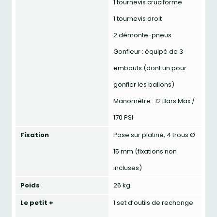
1 tournevis cruciforme
1 tournevis droit
2 démonte-pneus
Gonfleur : équipé de 3
embouts (dont un pour
gonfler les ballons)
Manomètre : 12 Bars Max /
170 PSI
Fixation
Pose sur platine, 4 trous Ø
15 mm (fixations non
incluses)
Poids
26 kg
Le petit +
1 set d’outils de rechange