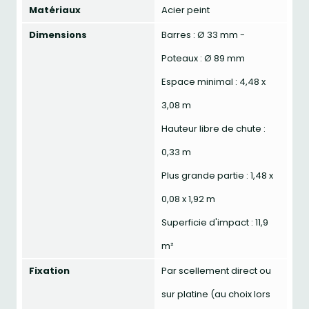
Matériaux
Acier peint
Dimensions
Barres : Ø 33 mm -
Poteaux : Ø 89 mm
Espace minimal : 4,48 x
3,08 m
Hauteur libre de chute :
0,33 m
Plus grande partie : 1,48 x
0,08 x 1,92 m
Superficie d'impact : 11,9
m²
Fixation
Par scellement direct ou
sur platine (au choix lors