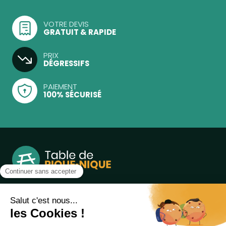
VOTRE DEVIS
GRATUIT & RAPIDE
PRIX
DÉGRESSIFS
PAIEMENT
100% SÉCURISÉ
Notre boutique, spécialisée dans la vente de table de
pique-nique et de plein air, est principalement adressée
aux collectvités, aux entreprises privées et publiques et au
associations.