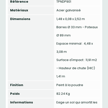
Référence
TPNDP901
Matériaux
Acier galvanisé
Dimensions
1,48 x 0,08 x 2,52 m
Barres Ø 33 mm - Poteaux
Ø 89 mm
Espace minimal : 4,48 x
3,08 m
Surface d'impact : 11,91 m2
- Hauteur de chute (HIC)
1,41 m
Finition
Peint à la poudre
Poids
82.24 Kg
Informations
Exige un sol qui amortit les