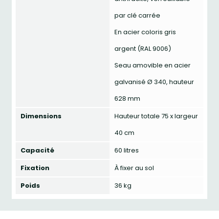
par clé carrée
En acier coloris gris
argent (RAL 9006)
Seau amovible en acier
galvanisé Ø 340, hauteur
628 mm
Dimensions
Hauteur totale 75 x largeur
40 cm
Capacité
60 litres
Fixation
À fixer au sol
Poids
36 kg