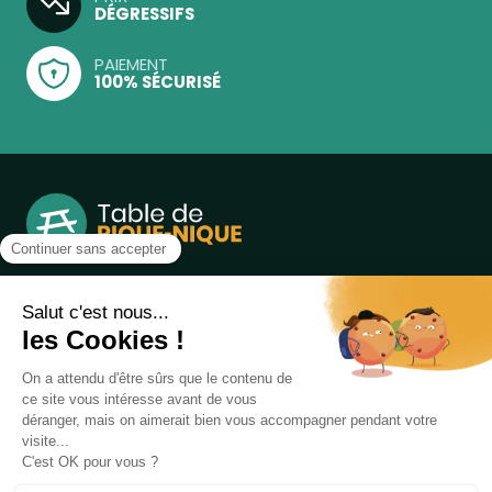
DÉGRESSIFS
PAIEMENT
100% SÉCURISÉ
Notre boutique, spécialisée dans la vente de table de
pique-nique et de plein air, est principalement adressée
aux collectvités, aux entreprises privées et publiques et au
associations.
Infos et contact au
04 86 84 05 81
Produits