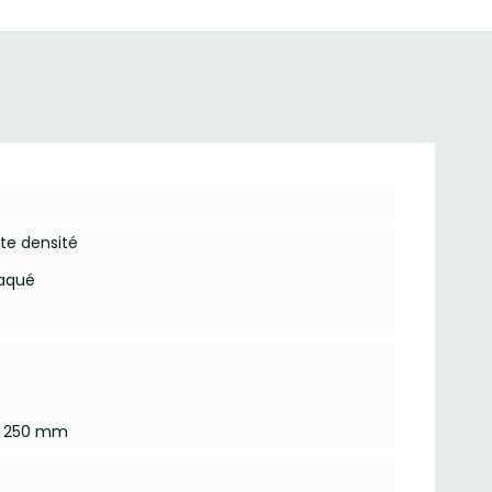
ute densité
laqué
 x 250 mm