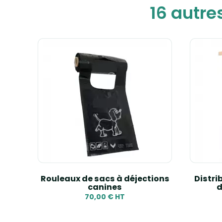
16 autre
ur
Rouleaux de sacs à déjections
Distri
canines
d
70,00 € HT