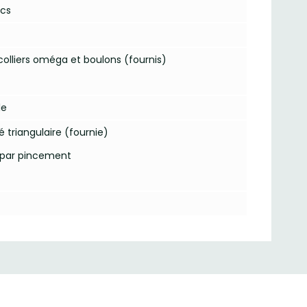
acs
colliers oméga et boulons (fournis)
le
é triangulaire (fournie)
t par pincement