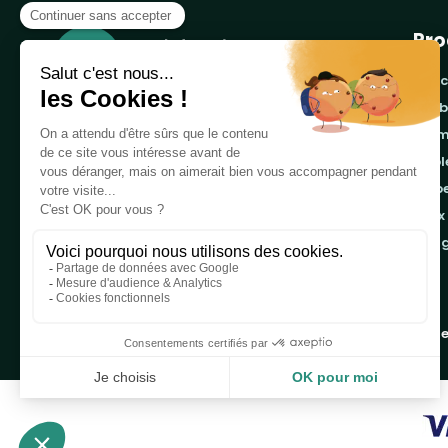
Pro
banc
cor
Notre boutique, spécialisée dans la vente de
pro
table de pique-nique et de plein air, est
tab
principalement adressée aux collectvités, aux
emb
entreprises privées et publiques et au
associations.
jeux
ran
Infos et contact au
04 86 84 05 81
Copyright 2019 - 2026
Table de Pique-nique
une marque