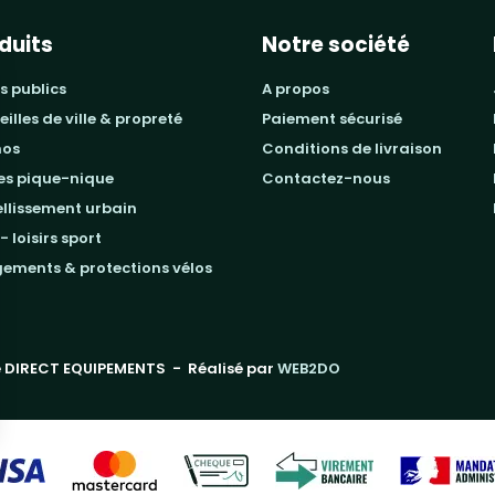
duits
Notre société
s publics
a propos
beilles de ville & propreté
paiement sécurisé
mos
conditions de livraison
les pique-nique
contactez-nous
ellissement urbain
 - loisirs sport
gements & protections vélos
 DIRECT EQUIPEMENTS
- Réalisé par
WEB2DO