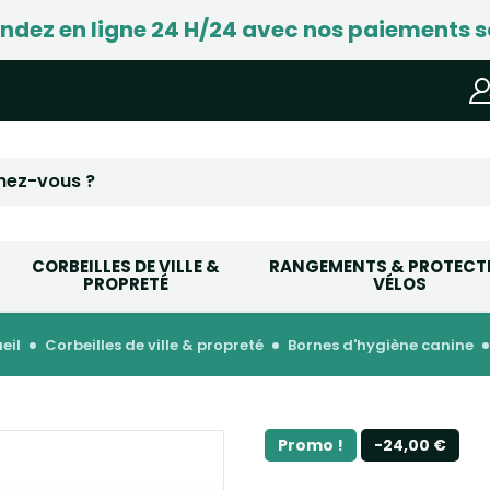
ez en ligne 24 H/24 avec nos paiements s
CORBEILLES DE VILLE &
RANGEMENTS & PROTECT
PROPRETÉ
VÉLOS
ueil
corbeilles de ville & propreté
bornes d'hygiène canine
Promo !
-24,00 €