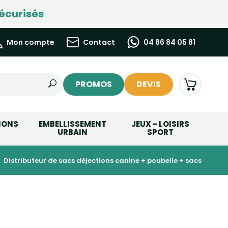
écurisés
Mon compte
Contact
04 86 84 05 81
PROMOS
DEVIS
IONS
EMBELLISSEMENT
JEUX - LOISIRS
URBAIN
SPORT
distributeur de sacs déjections canine + poubelle + sacs