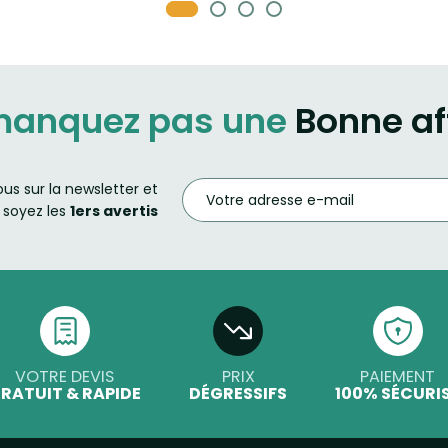
manquez pas une
Bonne af
ous sur la newsletter et
soyez les
1ers avertis
VOTRE DEVIS
PRIX
PAIEMENT
RATUIT & RAPIDE
DÉGRESSIFS
100% SÉCURI