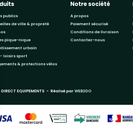
duits
Notre société
s publics
a propos
beilles de ville & propreté
paiement sécurisé
mos
conditions de livraison
les pique-nique
contactez-nous
ellissement urbain
 - loisirs sport
gements & protections vélos
 DIRECT EQUIPEMENTS
- Réalisé par
WEB2DO