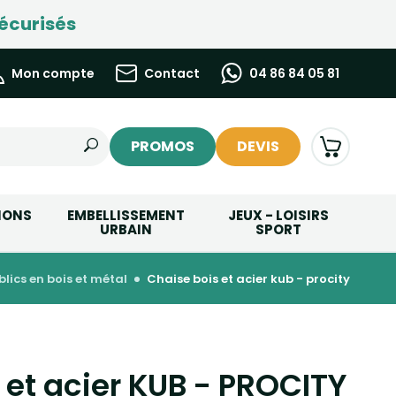
écurisés
Mon compte
Contact
04 86 84 05 81
PROMOS
DEVIS
IONS
EMBELLISSEMENT
JEUX - LOISIRS
URBAIN
SPORT
blics en bois et métal
chaise bois et acier kub - procity
 et acier KUB - PROCITY