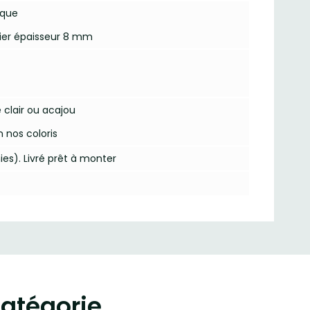
ique
ier épaisseur 8 mm
e clair ou acajou
n nos coloris
ies). Livré prêt à monter
atégorie