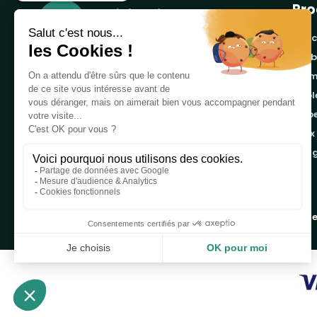
Pro
banc
cor
Notre boutique, spécialisée dans la vente de
pro
table de pique-nique et de plein air, est
tab
principalement adressée aux collectvités, aux
emb
entreprises privées et publiques et au
associations.
jeux
ran
Infos et contact au
04 86 84 05 81
Copyright 2019 - 2026
Table de Pique-nique
une marque