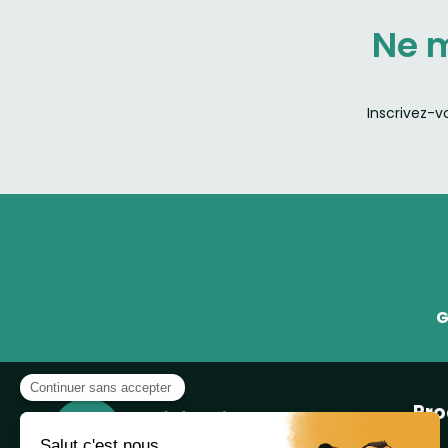
Ne 
Inscrivez-v
G
Pro