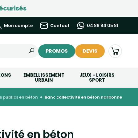
écurisés
Mon compte
Contact
04 86 84 05 81
PROMOS
DEVIS
IONS
EMBELLISSEMENT
JEUX - LOISIRS
URBAIN
SPORT
s publics en béton
banc collectivité en béton narbonne
ivité en béton