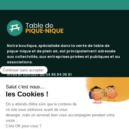
Notre boutique, spécialisée dans la vente de table de
pique-nique et de plein air, est principalement adressée
aux collectvités, aux entreprises privées et publiques et au
associations.
Infos et contact au
04 86 84 05 81
Produits
Notre société
bancs publics
Marques
corbeilles de ville & propreté
a propos
promos
Votre compte
paiement sécurisé
jad groupe