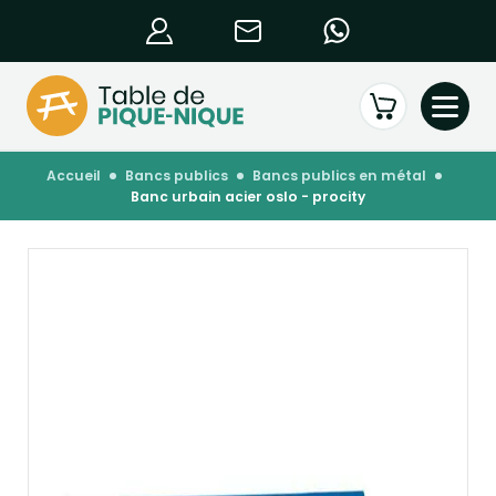
accueil
bancs publics
bancs publics en métal
banc urbain acier oslo - procity