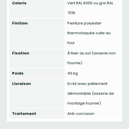
Coloris
Vert RAL 6005 ou gris RAL
7016
Finition
Peinture polyester
thermolaquée cuite au
four
Fixation
À fixer au sol (visserie non
fournie)
Poids
40 kg
Livraison
En kit avec piètement
démontable (visserie de
montage fournie)
Traitement
Anti-corrosion