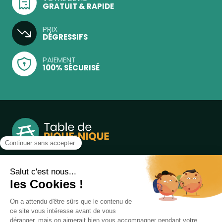
GRATUIT & RAPIDE
PRIX
DÉGRESSIFS
PAIEMENT
100% SÉCURISÉ
Notre boutique, spécialisée dans la vente de table de
pique-nique et de plein air, est principalement adressée
aux collectvités, aux entreprises privées et publiques et au
associations.
Infos et contact au
04 86 84 05 81