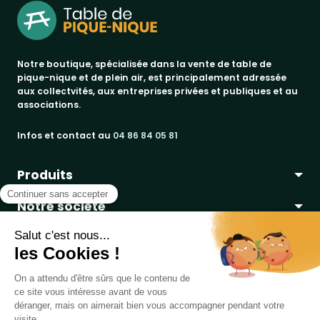
Notre boutique, spécialisée dans la vente de table de
pique-nique et de plein air, est principalement adressée
aux collectvités, aux entreprises privées et publiques et au
associations.
Infos et contact au
04 86 84 05 81
Produits
Notre société
bancs publics
Marques
corbeilles de ville & propreté
a propos
promos
Votre compte
paiement sécurisé
jad groupe
tables pique-nique
conditions de livraison
procity®
informations personnelles