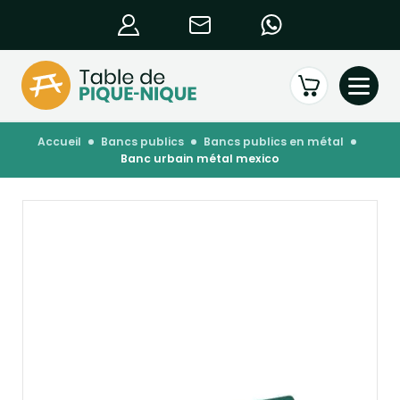
accueil
bancs publics
bancs publics en métal
banc urbain métal mexico