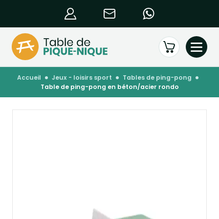
accueil
jeux - loisirs sport
tables de ping-pong
table de ping-pong en béton/acier rondo