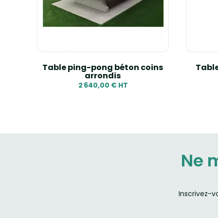
pieds
Table ping-pong béton coins
Tabl
arrondis
2 640,00 € HT
Ne 
Inscrivez-v