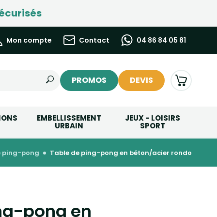
écurisés
Mon compte
Contact
04 86 84 05 81
PROMOS
DEVIS
IONS
EMBELLISSEMENT
JEUX - LOISIRS
URBAIN
SPORT
de ping-pong
table de ping-pong en béton/acier rondo
ing-pong en