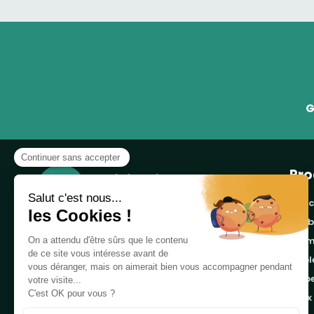
G
Pro
banc
cor
Notre boutique, spécialisée dans la vente de
pro
table de pique-nique et de plein air, est
tab
principalement adressée aux collectvités, aux
emb
entreprises privées et publiques et au
associations.
jeux