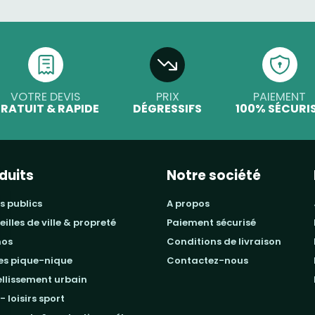
VOTRE DEVIS
PRIX
PAIEMENT
RATUIT & RAPIDE
DÉGRESSIFS
100% SÉCURI
duits
Notre société
s publics
a propos
beilles de ville & propreté
paiement sécurisé
mos
conditions de livraison
les pique-nique
contactez-nous
ellissement urbain
 - loisirs sport