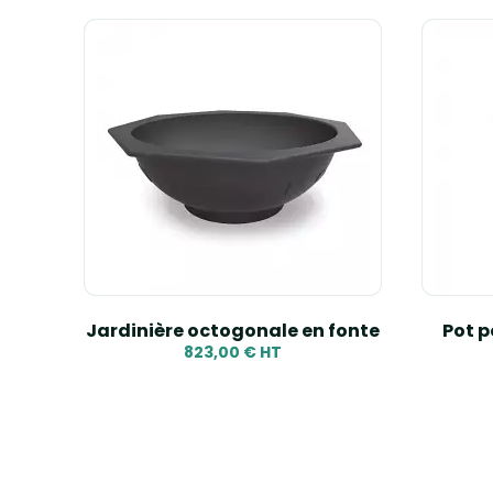
que
Jardinière octogonale en fonte
Pot p
és
823,00 € HT