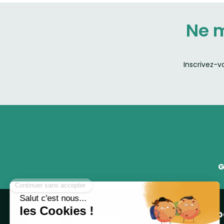
Ne 
Inscrivez-v
G
Pro