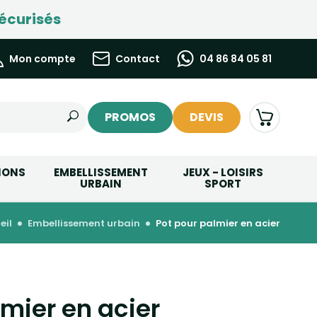
écurisés
Mon compte
Contact
04 86 84 05 81
PROMOS
DEVIS
IONS
EMBELLISSEMENT
JEUX - LOISIRS
URBAIN
SPORT
eil
embellissement urbain
pot pour palmier en acier
lmier en acier