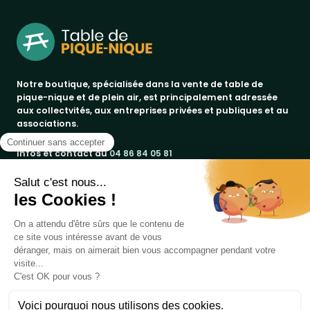
Notre boutique, spécialisée dans la vente de table de
pique-nique et de plein air, est principalement adressée
aux collectvités, aux entreprises privées et publiques et au
associations.
Infos et contact au
04 86 84 05 81
Produits
Notre société
bancs publics
Marques
corbeilles de ville & propreté
a propos
promos
Votre compte
paiement sécurisé
jad groupe
tables pique-nique
conditions de livraison