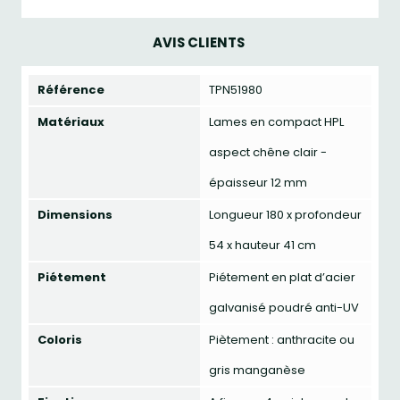
AVIS CLIENTS
Référence
TPN51980
Matériaux
Lames en compact HPL
aspect chêne clair -
épaisseur 12 mm
Dimensions
Longueur 180 x profondeur
54 x hauteur 41 cm
Piétement
Piétement en plat d’acier
galvanisé poudré anti-UV
Coloris
Piètement : anthracite ou
gris manganèse