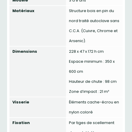
Modèle
3 à 8 ans
Matériaux
Structure bois en pin du
nord traité autoclave sans
C.C.A. (Cuivre, Chrome et
Arsenic).
Dimensions
228 x 47 x 172 h cm
Espace minimum : 350 x
600 cm
Hauteur de chute : 98 cm
Zone d’impact : 21 m²
Visserie
Éléments cache-écrou en
nylon coloré
Fixation
Par tiges de scellement