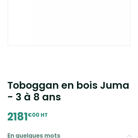
Toboggan en bois Juma
- 3 à 8 ans
2181
€00 HT
En quelques mots