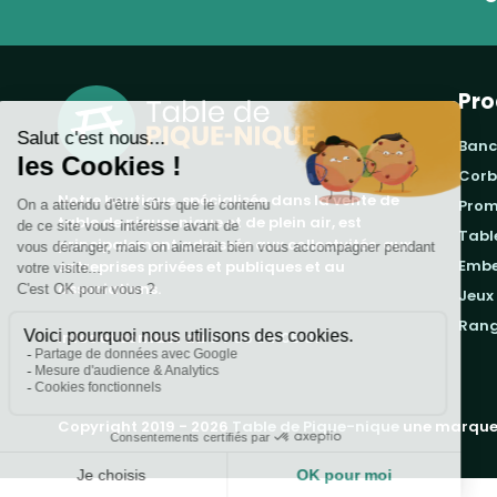
Pro
banc
cor
Notre boutique, spécialisée dans la vente de
pro
table de pique-nique et de plein air, est
tab
principalement adressée aux collectvités, aux
emb
entreprises privées et publiques et au
associations.
jeux
ran
Infos et contact au
04 86 84 05 81
Copyright 2019 - 2026
Table de Pique-nique
une marque