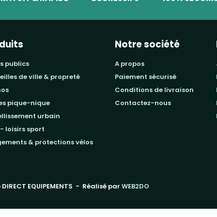
duits
Notre société
s publics
a propos
beilles de ville & propreté
paiement sécurisé
mos
conditions de livraison
les pique-nique
contactez-nous
ellissement urbain
 - loisirs sport
gements & protections vélos
 DIRECT EQUIPEMENTS
- Réalisé par
WEB2DO