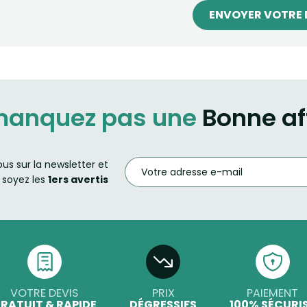
ENVOYER VOTRE 
manquez pas une
Bonne af
ous sur la newsletter et
soyez les
1ers avertis
VOTRE DEVIS
PRIX
PAIEMENT
RATUIT & RAPIDE
DÉGRESSIFS
100% SÉCURI