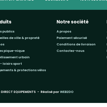
duits
Notre société
s publics
a propos
beilles de ville & propreté
paiement sécurisé
mos
conditions de livraison
les pique-nique
contactez-nous
ellissement urbain
 - loisirs sport
gements & protections vélos
 DIRECT EQUIPEMENTS
- Réalisé par
WEB2DO