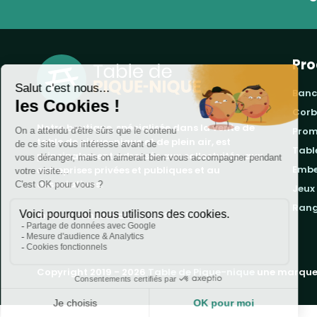
Pro
banc
cor
Notre boutique, spécialisée dans la vente de
pro
table de pique-nique et de plein air, est
tab
principalement adressée aux collectvités, aux
emb
entreprises privées et publiques et au
associations.
jeux
ran
Infos et contact au
04 86 84 05 81
Copyright 2019 - 2026
Table de Pique-nique
une marque