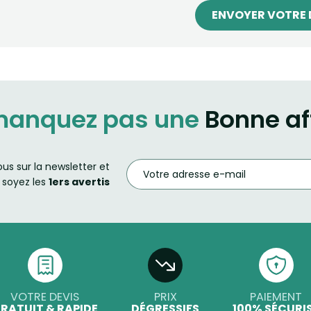
ENVOYER VOTRE 
manquez pas une
Bonne af
ous sur la newsletter et
soyez les
1ers avertis
VOTRE DEVIS
PRIX
PAIEMENT
RATUIT & RAPIDE
DÉGRESSIFS
100% SÉCURI