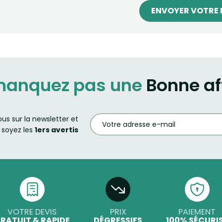
ENVOYER VOTRE 
manquez pas une
Bonne af
ous sur la newsletter et
soyez les
1ers avertis
VOTRE DEVIS
PRIX
PAIEMENT
RATUIT & RAPIDE
DÉGRESSIFS
100% SÉCURI