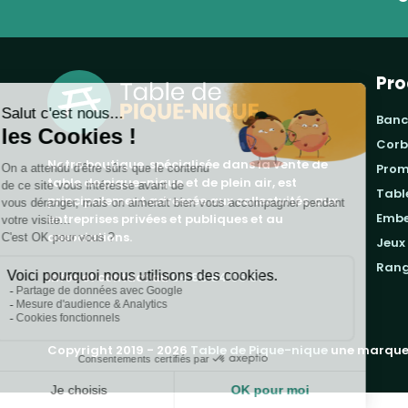
Pro
banc
cor
Notre boutique, spécialisée dans la vente de
pro
table de pique-nique et de plein air, est
tab
principalement adressée aux collectvités, aux
emb
entreprises privées et publiques et au
associations.
jeux
ran
Infos et contact au
04 86 84 05 81
Copyright 2019 - 2026
Table de Pique-nique
une marque