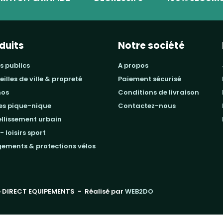
duits
Notre société
s publics
a propos
beilles de ville & propreté
paiement sécurisé
mos
conditions de livraison
les pique-nique
contactez-nous
ellissement urbain
 - loisirs sport
gements & protections vélos
 DIRECT EQUIPEMENTS
- Réalisé par
WEB2DO