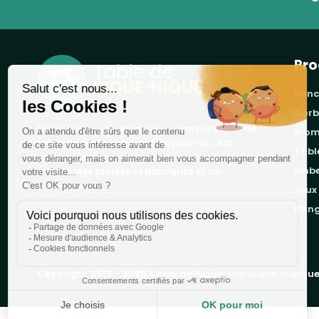
Pro
banc
cor
Notre boutique, spécialisée dans la vente de
pro
table de pique-nique et de plein air, est
tab
principalement adressée aux collectvités, aux
emb
entreprises privées et publiques et au
associations.
jeux
ran
Infos et contact au
04 86 84 05 81
Copyright 2019 - 2026
Table de Pique-nique
une marque