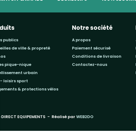
duits
Notre société
s publics
a propos
beilles de ville & propreté
paiement sécurisé
mos
conditions de livraison
les pique-nique
contactez-nous
ellissement urbain
 - loisirs sport
gements & protections vélos
 DIRECT EQUIPEMENTS
- Réalisé par
WEB2DO