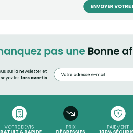
ENVOYER VOTRE 
manquez pas une
Bonne af
ous sur la newsletter et
soyez les
1ers avertis
VOTRE DEVIS
PRIX
PAIEMENT
RATUIT & RAPIDE
DÉGRESSIFS
100% SÉCURI